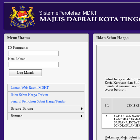
Sistem ePerolehan MDKT
Menu Utama
Iklan Sebut Harga
ID Pengguna:
Kata Laluan:
Log Masuk
Sebut harga adalah dip
Kerja Kerajaan dan Siji
membuat tawaran sekura
Laman Web Rasmi MDKT
syarat berikut :-
Iklan Sebut Harga Terkini
Senarai Pemohon Sebut Harga/Tender
BIL
JENIS K
Borang-Borang
Bantuan
1.
CADANGAN NAIK
LANDSKAP TAMAN 
SAUJANA, KOTA T
JOHOR (IKLAN SE
Dokumen Meja Sebut h