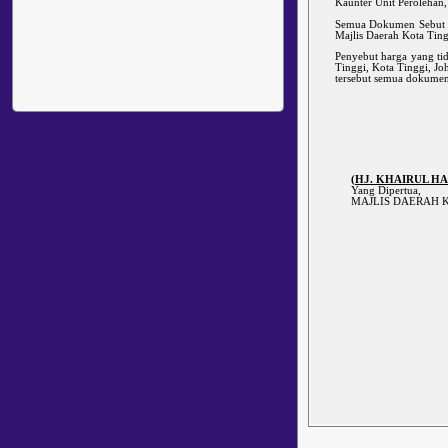
Kaunter Unit Perolehan,
Semua Dokumen Sebut ha
Majlis Daerah Kota Tin
Penyebut harga yang ti
Tinggi, Kota Tinggi, J
tersebut semua dokumen 
(HJ. KHAIRUL H
Yang Dipertua,
MAJLIS DAERAH K