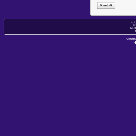
Kembali
MAJ
81
Tel : 
E
Sistem
H