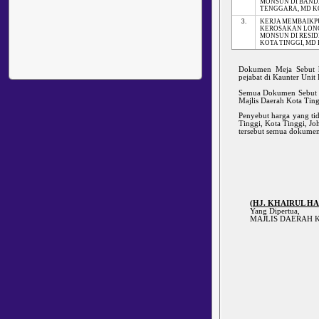
MONSUN DI BAN
TENGGARA, MD K
3.
KERJA MEMBAIKP
KEROSAKAN LO
MONSUN DI RESID
KOTA TINGGI, MD
Dokumen Meja Sebut 
pejabat di Kaunter Unit
Semua Dokumen Sebut ha
Majlis Daerah Kota Tin
Penyebut harga yang ti
Tinggi, Kota Tinggi, J
tersebut semua dokumen 
(HJ. KHAIRUL H
Yang Dipertua,
MAJLIS DAERAH K