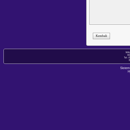
Kembali
MAJ
81
Tel : 
E
Sistem
H