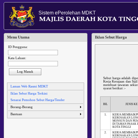
Sistem ePerolehan MDKT
Menu Utama
Iklan Sebut Harga
ID Pengguna:
Kata Laluan:
Log Masuk
Sebut harga adalah dip
Kerja Kerajaan dan Siji
membuat tawaran sekura
Laman Web Rasmi MDKT
syarat berikut :-
Iklan Sebut Harga Terkini
Senarai Pemohon Sebut Harga/Tender
BIL
JENIS K
Borang-Borang
Bantuan
1.
KERJA MEMBAIKP
KEROSAKAN LO
MONSUN DAN PE
DI TAMAN PASAK 
KOTA TINGGI
2.
KERJA MEMBAIKP
KEROSAKAN LO