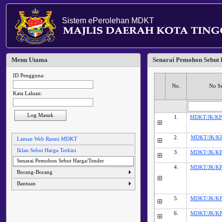
Sistem ePerolehan MDKT
Menu Utama
Senarai Pemohon Sebut
ID Pengguna:
No.
No S
Kata Laluan:
Log Masuk
1.
MDKT/JK/KPK
2.
MDKT/JK/KP
Laman Web Rasmi MDKT
Iklan Sebut Harga Terkini
3.
MDKT/JK/KPK
Senarai Pemohon Sebut Harga/Tender
4.
MDKT/JK/KPK
Borang-Borang
Bantuan
5.
MDKT/JK/KPK
6.
MDKT/JK/KPK