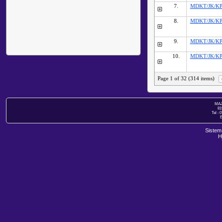
7.
MDKT/JK/KPK
8.
MDKT/JK/KPK
9.
MDKT/JK/KPK
10.
MDKT/JK/KPK
Page 1 of 32 (314 items)
MAJ
81
Tel : 
E
Sistem
H